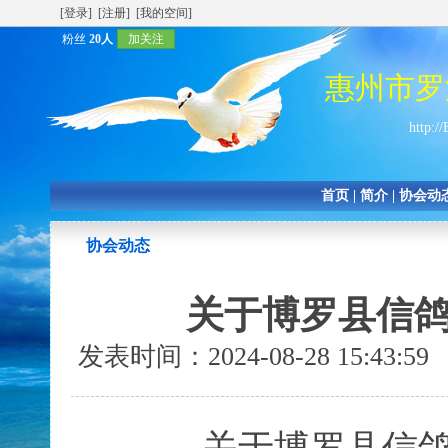
[登录]
[注册]
[我的空间]
粉丝
20人
加关注
惠州市罗
http:/
首页
|
简介
|
协会动
协会动态
关于博罗县信
发表时间：2024-08-28 15:43: