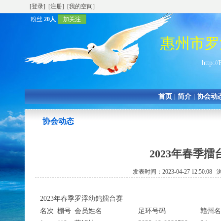
[登录]
[注册]
[我的空间]
粉丝
20人
加关注
惠州市罗
http:/
首页
|
简介
|
协会动
协会动态
2023年春季
发表时间：2023-04-27 12:50:0
2
023年春季罗浮幼鸽擂台赛
名次
棚号
会员姓名
足环号码
赣州名