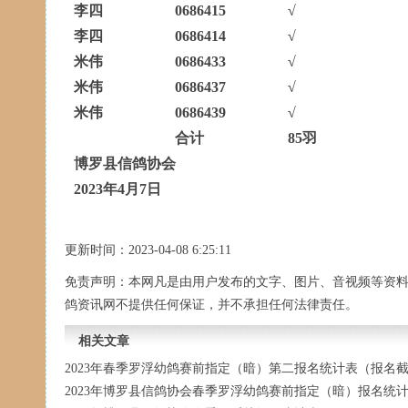
李四
0686415
√
李四
0686414
√
米伟
0686433
√
米伟
0686437
√
米伟
0686439
√
合计
85
羽
博罗县信鸽协会
2023年4月7日
更新时间：2023-04-08 6:25:11
免责声明：本网凡是由用户发布的文字、图片、音视频等资
鸽资讯网不提供任何保证，并不承担任何法律责任。
相关文章
2023年春季罗浮幼鸽赛前指定（暗）第二报名统计表（报名截
2023年博罗县信鸽协会春季罗浮幼鸽赛前指定（暗）报名统计