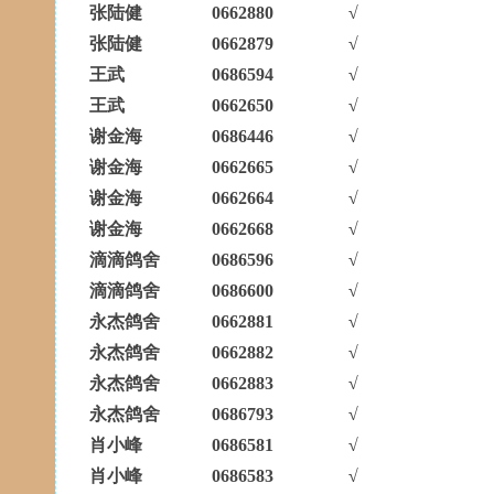
张陆健
0662880
√
张陆健
0662879
√
王武
0686594
√
王武
0662650
√
谢金海
0686446
√
谢金海
0662665
√
谢金海
0662664
√
谢金海
0662668
√
滴滴鸽舍
0686596
√
滴滴鸽舍
0686600
√
永杰鸽舍
0662881
√
永杰鸽舍
0662882
√
永杰鸽舍
0662883
√
永杰鸽舍
0686793
√
肖小峰
0686581
√
肖小峰
0686583
√