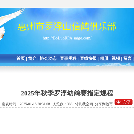
惠州市罗浮山信鸽俱乐部
http://BoLuoRPA.saige.com/
首页
|
简介
|
协会动态
|
赛事规程
|
赛绩快报
|
相册
|
视频
|
留言
2025年秋季罗浮幼鸽赛指定规程
发表时间：2025-01-16 20:31:08 浏览数：383
转到我空间
分享到随写