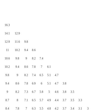
16.3
14.1
12.9
12.9
11.6
9.8
11
10.2
9.4
8.6
10.6
9.8
9
8.2
7.4
10.2
9.4
8.6
7.8
7
6.1
9.8
9
8.2
7.4
6.5
5.1
4.7
9.4
8.6
7.8
6.9
6
5.1
4.7
3.8
9
8.2
7.3
6.7
5.8
5
4.6
3.8
3.5
8.7
8
7.1
6.5
5.7
4.9
4.4
3.7
3.5
3.3
8.4
7.8
7
6.3
5.5
4.8
4.2
3.7
3.4
3.1
3