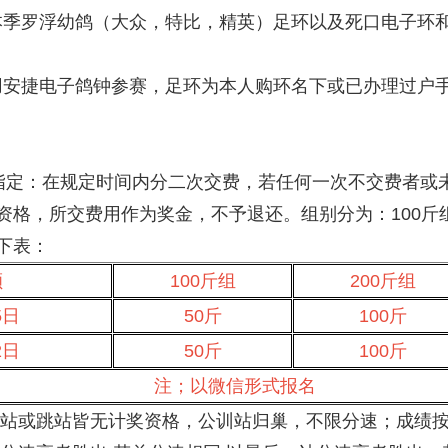
戴本季罗浮幼鸽（大众，特比，精英）足环以及死口电子环
使用安捷电子鸽钟参赛，足环为本人购环名下或已办理过户
**指定：在规定时间内分二次交费，若任何一次不交费者
格，所交费用作为奖金，不予退还。组别分为：100斤组、
下表：
额
100斤组
200斤组
5日
50斤
100斤
2日
50斤
100斤
注；以微信形式报名
缺站或跳站皆无计奖资格，公训站归巢，不限分速；成绩