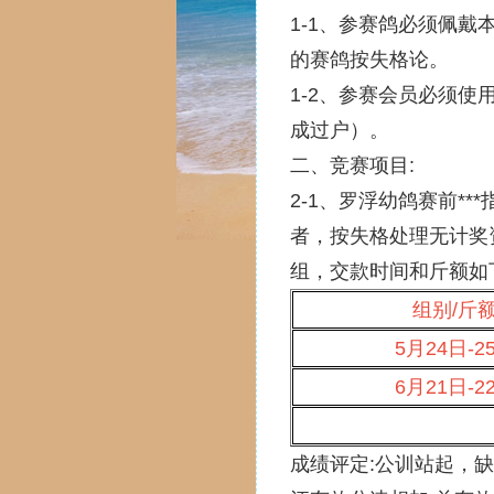
1-1、参赛鸽必须佩
的赛鸽按失格论。
1-2、参赛会员必须
成过户）。
二、竞赛项目:
2-1、罗浮幼鸽赛前*
者，按失格处理无计奖资
组，交款时间和斤额如
组别/斤
5月24日-2
6月21日-2
成绩评定:公训站起，