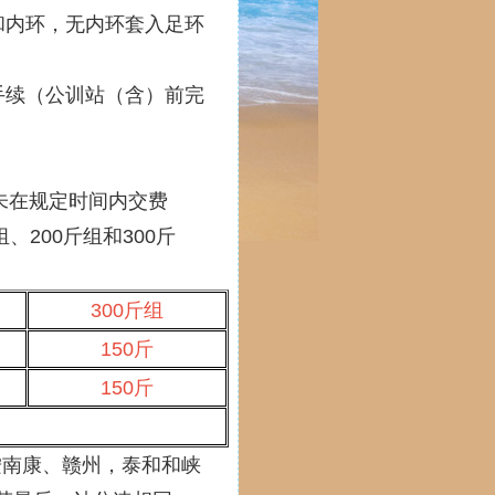
和内环，无内环套入足环
手续（公训站（含）前完
或未在规定时间内交费
200斤组和300斤
300斤组
150斤
150斤
按南康、赣州，泰和和峡