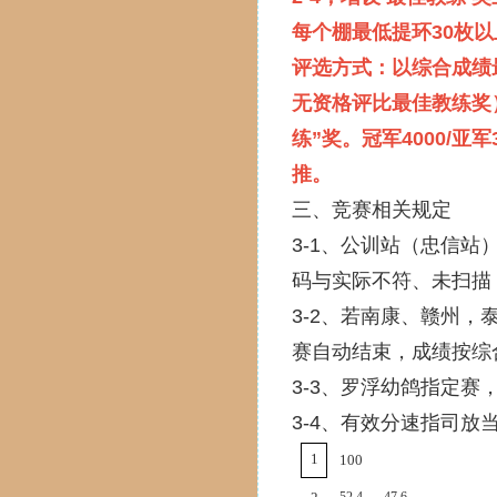
每个棚最低提环30枚
评选方式：以综合成绩
无资格评比最佳教练奖
练”奖。冠军4000/
推。
三、竞赛相关规定
3-1、公训站（忠信
码与实际不符、未扫描
3-2、若南康、赣州
赛自动结束，成绩按综
3-3、罗浮幼鸽指定
3-4、有效分速指司放
1
100