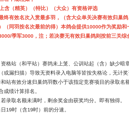
以上含（精英）（特比）（大众）有资格评选
最终有效名次入赏最多羽，（含大众单关决赛有效归巢鸽
）（同羽按名次最前的得）本鸽会提供10000作为奖励和
亚军3000/季军3000，注；若决赛无有效归巢鸽则按前三关
站）资格站（和平站）赛鸽未上笼、公训站起（含）缺少暗
（或漏扫描）导致无资料录入电脑等皆按失格论，无计奖
，泰和站有效分速归巢鸽羽数小于该指定竞赛项目的录取名
合成绩计算排名。
赛，若录取名额未满时，剩余奖金由获奖均分。即有独得。
当日19时（含19时）前的分速。