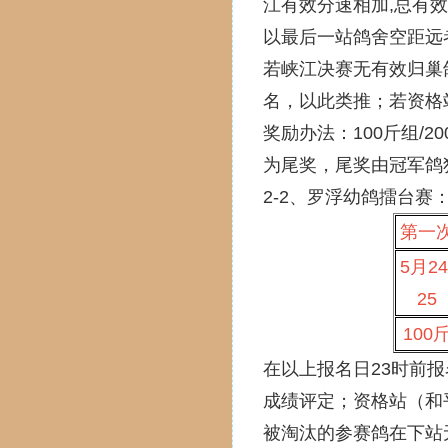
江有效分速相加,总有
以最后一站鸽舍空距远
若峡江决赛无有效归巢
名，以此类推；若资格
奖励办法：100斤组/20
为尾奖，尾奖由冠军鸽
2-2、罗浮幼鸽擂台赛
第一
5月24
25
100
在以上报名日23时前
成绩评定；资格站（和
被淘汰的参赛鸽在下站