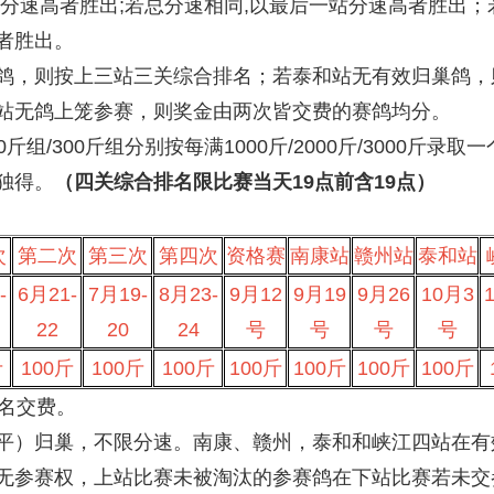
效分速高者胜出;若总分速相同,以最后一站分速高者胜出
者胜出。
鸽，则按上三站三关综合排名；若泰和站无有效归巢鸽，
站无鸽上笼参赛，则奖金由两次皆交费的赛鸽均分。
0斤组/300斤组分别按每满1000斤/2000斤/3000斤
独得。
（四关综合排名限比赛当天19点前含19点）
：
次
第二次
第三次
第四次
资格赛
南康站
赣州站
泰和站
-
6月21-
7月19-
8月23-
9月12
9月19
9月26
10月3
22
20
24
号
号
号
号
斤
100斤
100斤
100斤
100斤
100斤
100斤
100斤
报名交费。
平）归巢，不限分速。南康、赣州，泰和和峡江四站在有
无参赛权，上站比赛未被淘汰的参赛鸽在下站比赛若未交