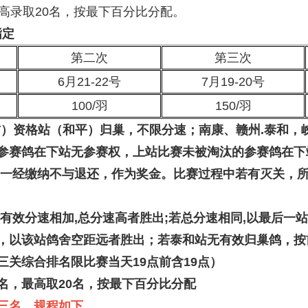
高录取20名，按最下百分比分配。
指定
第二次
第三次
6月21-22号
7月19-20号
100/羽
150/羽
信）资格站
（和平）归巢，不限分速；南
康、赣州.泰和，
参赛鸽在下站无参赛权，上站比赛未被淘汰的参赛鸽在下
费一经缴纳不与退还，作为奖金。
比赛过程中若有灭关，
站有效分速相加,总分速高者胜出;若总分速相同,以最后一
，以该站鸽舍空距远者胜出；若泰和站无有效归巢鸽，按
三关综合排名限比赛当天19点前含19点）
名，最高取20名，按最下百分比分配
奖三名，规程如下