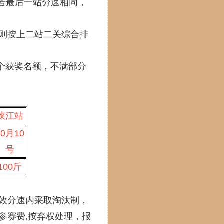
；若最后一站分速相同，
则按上二站二关综合排
录取一个获奖名额，不满部分
峡江站
10月10
号
100斤
效分速内采取淘汰制，
参赛费,按弃权处理，报