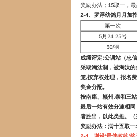
奖励办法；15取一，最
2-4、罗浮幼鸽月月加
第一次
5月24-25号
50/羽
成绩评定:公训站（忠
采取淘汰制，被淘汰的
笼,按弃权处理，报名
奖金分配。
按南康、赣州.泰和三
最后一站有效分速相同
者胜出，以此类推。（
奖励办法：满十五取一
2-4，增设‘最佳教练’