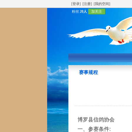
[登录]
[注册]
[我的空间]
粉丝
20人
加关注
赛事规程
博罗县信鸽协会
一、参赛条件: