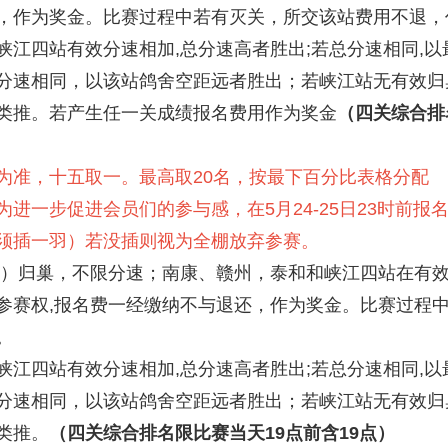
，作为奖金。比赛过程中若有灭关，所交该站费用不退，
峡江四站有效分速相加,总分速高者胜出;若总分速相同,
分速相同，以该站鸽舍空距远者胜出；若峡江站无有效归
类推。若产生任一关成绩报名费用作为奖金
（四关综合排
为准，十五取一。最高取20名，按最下百分比表格分配
，为进一步促进会员们的参与感，在5月24-25日23时前报
须插一羽）若没插则视为全棚放弃参赛。
平）归巢，不限分速；南康、赣州，泰和和峡江四站在有
参赛权,报名费一经缴纳不与退还，作为奖金。比赛过程
。
峡江四站有效分速相加,总分速高者胜出;若总分速相同,
分速相同，以该站鸽舍空距远者胜出；若峡江站无有效归
类推。
（四关综合排名限比赛当天19点前含19点）