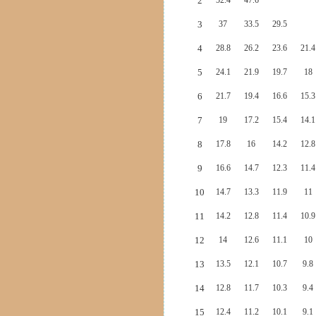
2
52.4
47.6
3
37
33.5
29.5
4
28.8
26.2
23.6
21.4
5
24.1
21.9
19.7
18
6
21.7
19.4
16.6
15.3
7
19
17.2
15.4
14.1
8
17.8
16
14.2
12.8
9
16.6
14.7
12.3
11.4
10
14.7
13.3
11.9
11
11
14.2
12.8
11.4
10.9
12
14
12.6
11.1
10
13
13.5
12.1
10.7
9.8
14
12.8
11.7
10.3
9.4
15
12.4
11.2
10.1
9.1