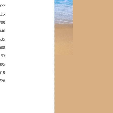
322
115
789
946
535
508
153
495
619
728