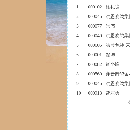
1
000102
徐礼贵
2
000046
洪恩赛鸽集
3
000077
米伟
4
000046
洪恩赛鸽集
5
000605
洁晨包装-
6
000001
翟坤
7
000082
肖小峰
8
000569
穿云箭鸽舍
9
000046
洪恩赛鸽集
10
000913
曾寒勇