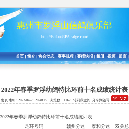
惠州市罗浮山信鸽俱乐部
http://BoLuoRPA.saige.com/
首页
|
简介
|
协会动态
|
赛事规程
|
赛绩快报
|
相册
|
视频
|
留言
2022年春季罗浮幼鸽特比环前十名成绩统计表
发表时间：2022-04-23 20:48:19 浏览数：1162
转到我空间
分享到随写
2022年春季罗浮幼鸽特比环前十名成绩统计表
足环号码
赣州分速
泰和分速
双关总