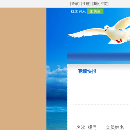
[登录]
[注册]
[我的空间]
粉丝
20人
加关注
赛绩快报
名次
棚号
会员姓名