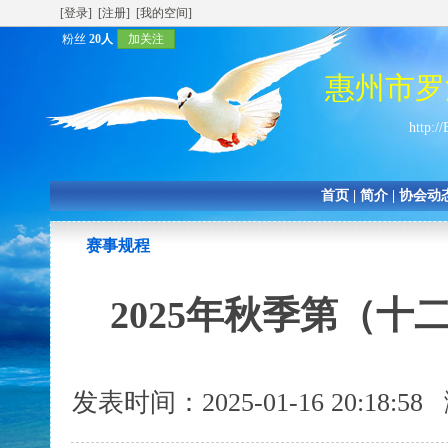
[登录]
[注册]
[我的空间]
粉丝
20人
加关注
惠州市罗
http:/
首页
|
简介
|
协会动
赛事规程
2025年秋季第（
发表时间：2025-01-16 20:18: