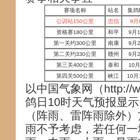
赛项名称
站名
集鸽
公训站150公里
忠信
9月
资格赛180公里
和平
9月
第一关约300公里
南康
9月
第二关约330公里
赣州
9月
第三关400公里
泰和
10
第四关500公里
峡江
10月
以中国气象网（http://ww
鸽日10时天气预报显
（阵雨、雷阵雨除外）
雨不予考虑，若任何一