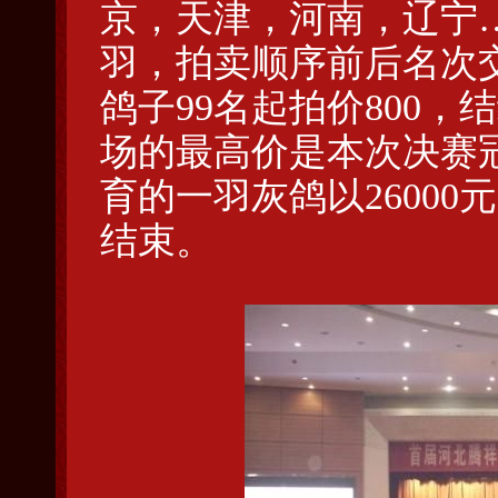
京，天津，河南，辽宁…
羽，拍卖顺序前后名次交
鸽子99名起拍价800，
场的最高价是本次决赛
育的一羽灰鸽以2600
结束。