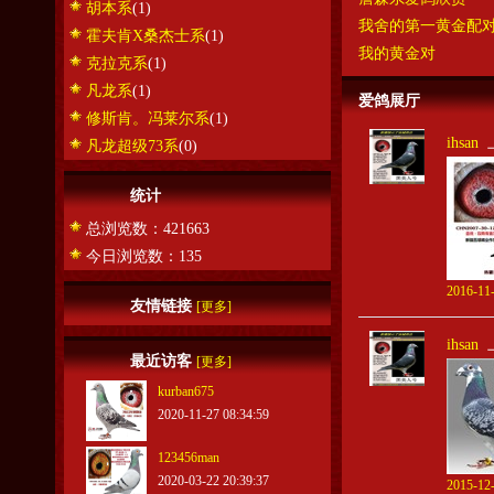
胡本系
(1)
我舍的第一黄金配
霍夫肯X桑杰士系
(1)
我的黄金对
克拉克系
(1)
凡龙系
(1)
爱鸽展厅
修斯肯。冯莱尔系
(1)
ihsan
凡龙超级73系
(0)
统计
总浏览数：421663
今日浏览数：135
2016-11-
友情链接
[更多]
ihsan
最近访客
[更多]
kurban675
2020-11-27 08:34:59
123456man
2020-03-22 20:39:37
2015-12-