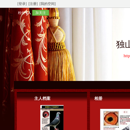
[登录]
[注册]
[我的空间]
粉丝
4人
加关注
独
htt
主人档案
相册