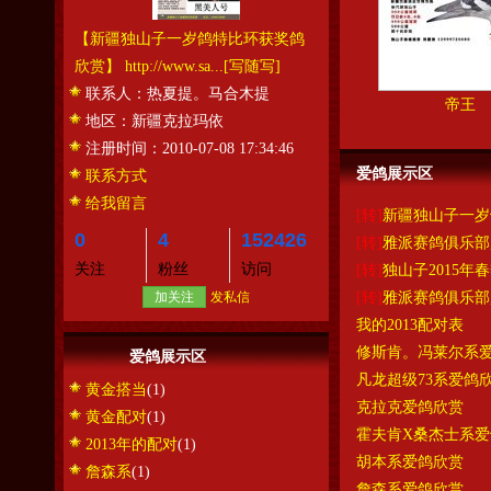
【新疆独山子一岁鸽特比环获奖鸽
欣赏】 http://www.sa...
[写随写]
联系人：
热夏提。马合木提
帝王
地区：
新疆克拉玛依
注册时间：
2010-07-08 17:34:46
爱鸽展示区
联系方式
给我留言
[转]
新疆独山子一岁
0
4
152426
[转]
雅派赛鸽俱乐部
关注
粉丝
访问
[转]
独山子2015年
加关注
发私信
[转]
雅派赛鸽俱乐部
我的2013配对表
修斯肯。冯莱尔系
爱鸽展示区
凡龙超级73系爱鸽
黄金搭当
(1)
克拉克爱鸽欣赏
黄金配对
(1)
霍夫肯X桑杰士系爱
2013年的配对
(1)
胡本系爱鸽欣赏
詹森系
(1)
詹森系爱鸽欣赏