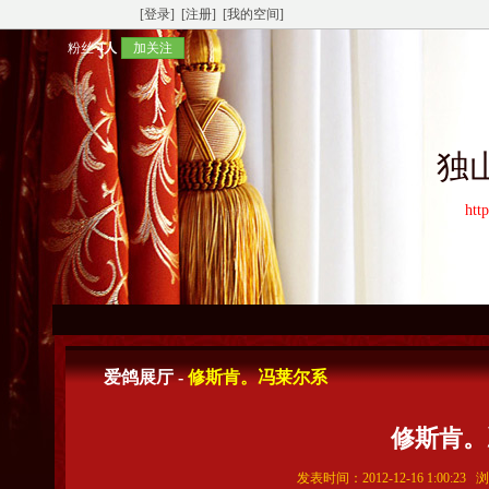
[登录]
[注册]
[我的空间]
粉丝
4人
加关注
独
htt
爱鸽展厅 -
修斯肯。冯莱尔系
修斯肯。
发表时间：2012-12-16 1:00:23