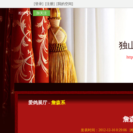
[登录]
[注册]
[我的空间]
粉丝
4人
加关注
独
htt
爱鸽展厅 -
詹森系
詹
发表时间：2012-12-16 0:29:06