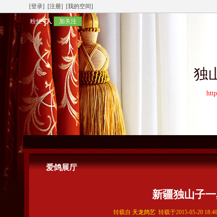
[登录]
[注册]
[我的空间]
粉丝
4人
加关注
独
htt
爱鸽展厅
新疆独山子一
转载自
天龙鸽艺
转载于2015-05-20 18