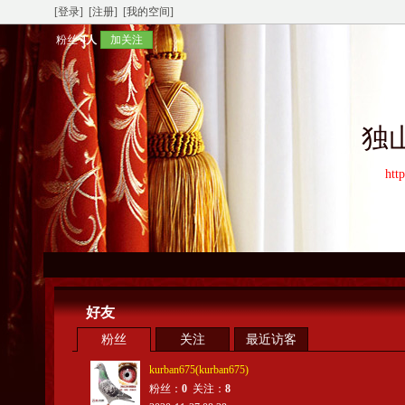
[登录]
[注册]
[我的空间]
粉丝
4人
加关注
独
htt
好友
粉丝
关注
最近访客
kurban675(kurban675)
粉丝：
0
关注：
8