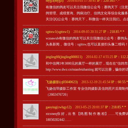
myjj3(myjj3)
2016-03-03 17:30:41
IP：220.163.*.*
有微信的鸽友可以关注我微信公众号：赛鸽天下（注意
鸽管理、成绩查询、鸽病治疗、信鸽文化等综合化服务。 
关注QQ公众号：赛鸽天下，和微信一样关注我们。点击
sgttxw1(sgttxw1)
2014-09-05 20:31:27
IP：218.85.*.*
wzoawub有微信的鸽友可以关注我微信公众号：赛
头条新闻， 微信号：sgttxw,也可以直接扫头像二维码
jingling66(jingling666611)
2014-02-17 4:55:25
IP：112.2
和中信网1年3000元的展厅一样的展厅，现在在“信
http://www.dwz.cn/mianfeizhanting 就
飞扬摄影(cj05040623)
2013-12-19 21:45:54
IP：60.55.*
飞扬信羽摄影工作室 专业信鸽摄影及信鸽照片后期制作 专业
（2602476726）
gaoying(cwbgy12)
2013-05-25 20:01:37
IP：218.85.*.*
xtcsmeq你 好，出 售 【鸽 图 制 作 教 程】……
18050282442……