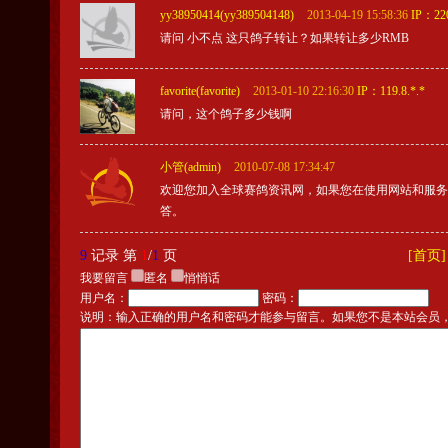
yy38950414(yy389504148)
2013-04-19 15:58:36
IP：220
请问 小不点 这只鸽子转让？如果转让多少RMB
favorite(favorite)
2013-01-10 22:16:30
IP：119.8.*.*
请问，这个鸽子多少钱啊
小管(admin)
2010-07-08 17:34:47
欢迎您加入全球赛鸽资讯网，如果您在使用网站和服
答。
9
记录 第
1
/
1
页
[首页]
我要留言
匿名
悄悄话
用户名：
密码：
说明：输入正确的用户名和密码才能参与留言。如果您不是本站会员