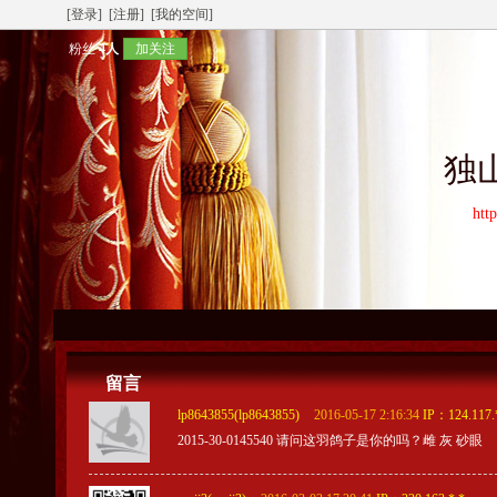
[登录]
[注册]
[我的空间]
粉丝
4人
加关注
独
htt
留言
lp8643855(lp8643855)
2016-05-17 2:16:34
IP：124.117.
2015-30-0145540 请问这羽鸽子是你的吗？雌 灰 砂眼