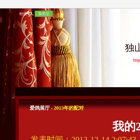
粉丝
4人
加关注
独
htt
爱鸽展厅 -
2013年的配对
我的2
发表时间：2012-12-14 2:07