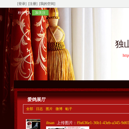
[登录]
[注册]
[我的空间]
粉丝
4人
加关注
独
htt
爱鸽展厅
全部
日志
图片
微博
帖子
ihsan
上传图片：
f9a636e1-36b1-43eb-a345-9d6