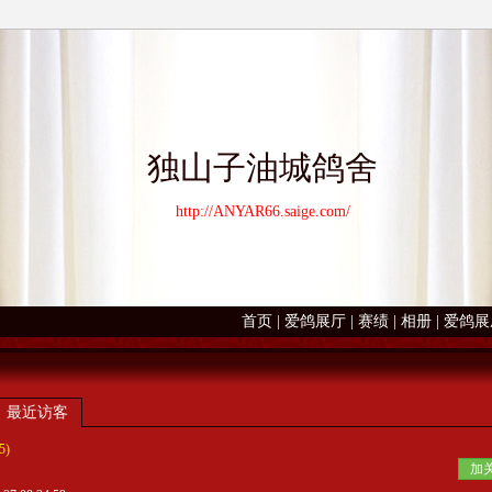
独山子油城鸽舍
http://ANYAR66.saige.com/
首页
|
爱鸽展厅
|
赛绩
|
相册
|
爱鸽展
最近访客
5)
加