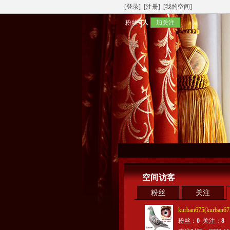
[登录]
[注册]
[我的空间]
粉丝
4人
加关注
空间访客
粉丝
关注
kurban675(kurban67
粉丝：
0
关注：
8