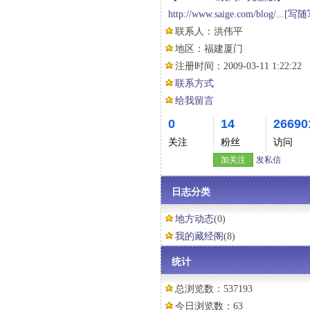
http://www.saige.com/blog/...
[写随
联系人：
洪伟平
地区：
福建厦门
注册时间：
2009-03-11 1:22:22
联系方式
给我留言
0
14
26690
关注
粉丝
访问
加关注
发私信
日志分类
地方动态
(0)
我的藏经阁
(8)
统计
总浏览数：537193
今日浏览数：63