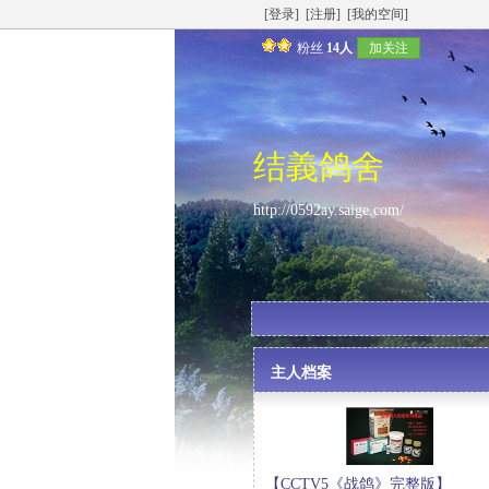
[登录]
[注册]
[我的空间]
粉丝
14人
加关注
结義鸽舍
http://0592ay.saige.com/
主人档案
【CCTV5《战鸽》完整版】