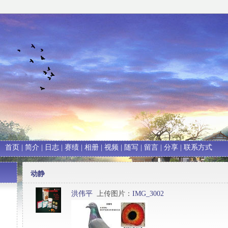
首页
|
简介
|
日志
|
赛绩
|
相册
|
视频
|
随写
|
留言
|
分享
|
联系方式
动静
洪伟平
上传图片：
IMG_3002