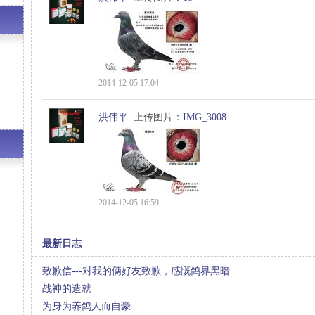
2014-12-05 17:04
洪伟平
上传图片：
IMG_3008
2014-12-05 16:59
最新日志
致歉信---对我的俩好友致歉，感慨鸽界黑暗
战神的造就
为身为养鸽人而自豪