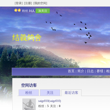
[登录]
[注册]
[我的空间]
粉丝
14人
加关注
结義鸽舍
http://0592ay.saige.com/
首页
|
简介
|
日志
|
赛绩
|
相
空间访客
粉丝
关注
最近访客
saige010(saige010)
粉丝：
5
关注：
0