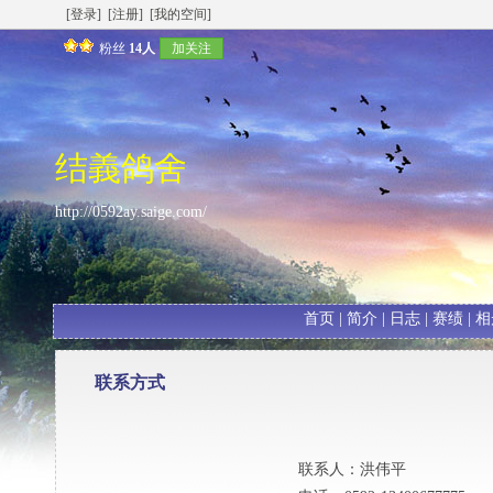
[登录]
[注册]
[我的空间]
粉丝
14人
加关注
结義鸽舍
http://0592ay.saige.com/
首页
|
简介
|
日志
|
赛绩
|
相
联系方式
联系人：
洪伟平