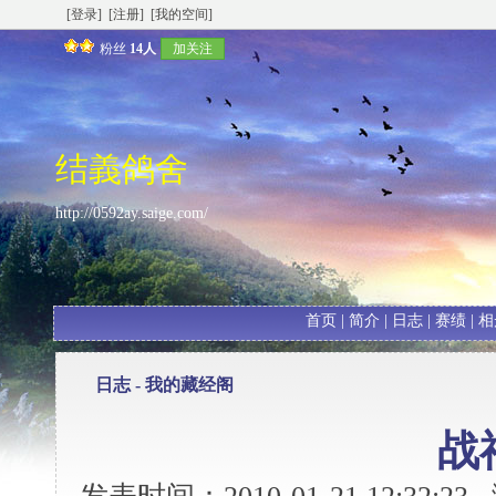
[登录]
[注册]
[我的空间]
粉丝
14人
加关注
结義鸽舍
http://0592ay.saige.com/
首页
|
简介
|
日志
|
赛绩
|
相
日志 -
我的藏经阁
战