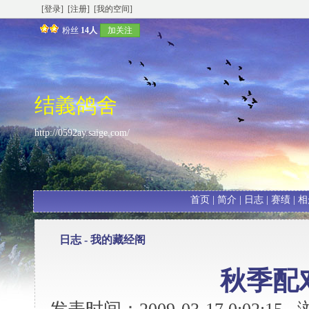
[登录]
[注册]
[我的空间]
粉丝
14人
加关注
结義鸽舍
http://0592ay.saige.com/
首页
|
简介
|
日志
|
赛绩
|
相
日志 -
我的藏经阁
秋季配