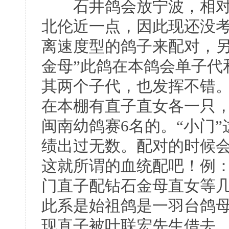
石井鸽会放宁波，相对
北伦近一点，因此现还没
离速度型的鸽子来配对，另
金母”此鸽在本鸽会单子代
其两个子代，也发挥不错。
在本棚有直子直女各一只，
闽南幼鸽赛6名的。“小门”
绩出过无数。配对的时候
这就所谓的血统配吧！例
门直子配钻石金母直女等
此系是始祖鸽是一羽台鸽
现直子被叶联宏先生借去