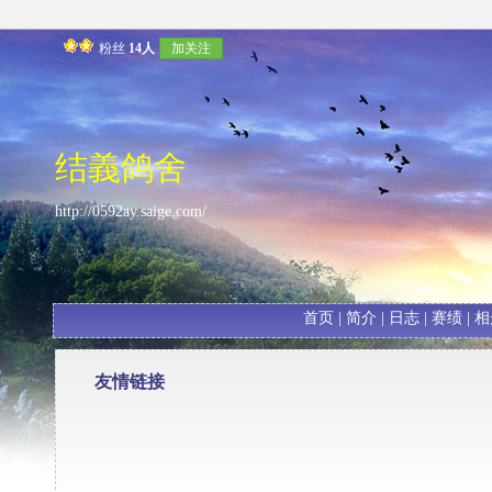
粉丝
14人
加关注
结義鸽舍
http://0592ay.saige.com/
首页
|
简介
|
日志
|
赛绩
|
相
友情链接