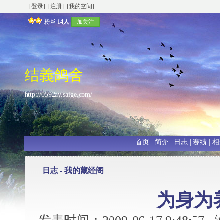
[登录]
[注册]
[我的空间]
粉丝
14人
加关注
结義鸽舍
http://0592ay.saige.com/
首页
|
简介
|
日志
|
赛绩
|
相
日志 -
我的藏经阁
为身为