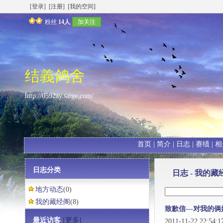
[登录]
[注册]
[我的空间]
粉丝
14人
加关注
结義鸽舍
http://0592ay.saige.com/
首页
|
简介
|
日志
|
赛绩
|
相
日志分类
日志 - 我的藏
地方动态
(0)
我的藏经阁
(8)
致歉信---对我的
最近访客
[更多]
2011-11-22 22:54: