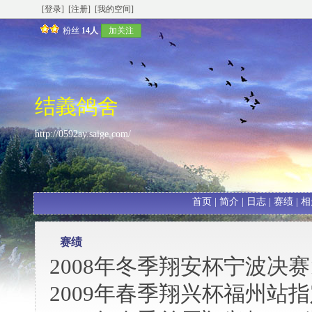
[登录]
[注册]
[我的空间]
粉丝
14人
加关注
结義鸽舍
http://0592ay.saige.com/
首页
|
简介
|
日志
|
赛绩
|
相
赛绩
2008年冬季翔安杯宁波决赛
2009年春季翔兴杯福州站