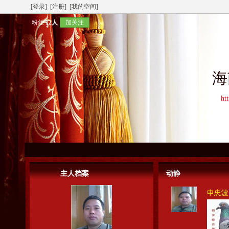
[登录]
[注册]
[我的空间]
粉丝
12人
加关注
海
ht
主人档案
动静
申忠波