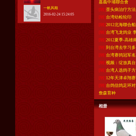
嘉義中埔聯合會
一帆风顺
[转]
歪头病治疗方法
2016-02-24 15:24:05
[转]
台湾幼检轮印
[转]
2012北海聯合船
[转]
台湾飞龙鸽业 
[转]
2012夏季-高
[转]
到台湾去学习多
[转]
台湾赛鸽冠军名家
[转]
视频：绽放真台
[转]
台湾人选鸽子方
[转]
12年天津卓翔
[转]
台鸽信鸽足环对
詹森育种
相册