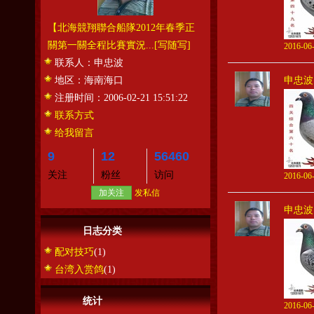
【北海競翔聯合船隊2012年春季正
關第一關全程比賽實況...
[写随写]
2016-06-
联系人：
申忠波
地区：
海南海口
申忠波
注册时间：
2006-02-21 15:51:22
联系方式
给我留言
9
12
56460
关注
粉丝
访问
2016-06-
加关注
发私信
申忠波
日志分类
配对技巧
(1)
台湾入赏鸽
(1)
统计
2016-06-