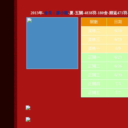
2013年-
會長：廖小龍
-夏-五關-4838羽-180舍-歸返471羽
關數
日期
資格二
6/16
資格三
6/19
資格一
6/9
正關一
6/23
正關二
6/26
正關三
6/30
正關四
7/3
正關五
7/7