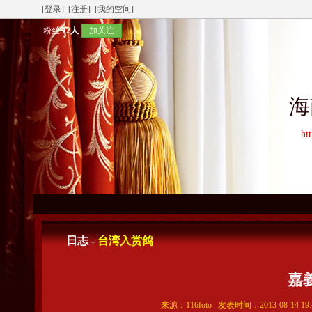
[登录]
[注册]
[我的空间]
粉丝
12人
加关注
海
ht
日志 -
台湾入赏鸽
嘉
来源：116foto 发表时间：2013-08-14 1