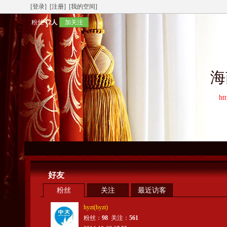
[登录]
[注册]
[我的空间]
粉丝
12人
加关注
海
ht
好友
粉丝
关注
最近访客
hyzt(hyzt)
粉丝：
98
关注：
561