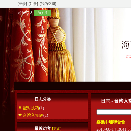
[登录]
[注册]
[我的空间]
粉丝
12人
加关注
海
ht
日志分类
日志 - 台湾入
配对技巧
(1)
台湾入赏鸽
(1)
嘉義中埔聯合會
最近访客
[更多]
2013-08-14 19:41: