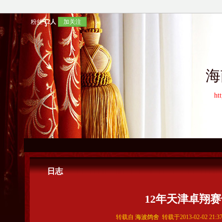
粉丝
12人
加关注
海
ht
日志
12年天津卓翔
转载自
海波鸽舍
转载于2013-02-02 21