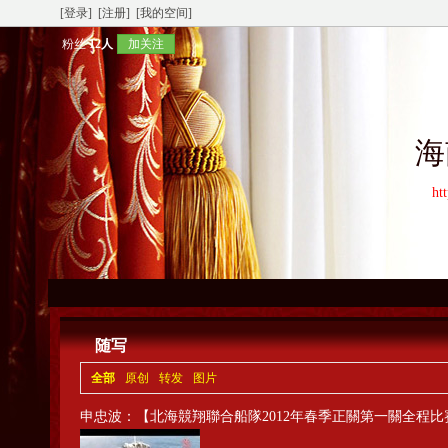
[登录]
[注册]
[我的空间]
粉丝
12人
加关注
海
ht
随写
全部
原创
转发
图片
申忠波
：【北海競翔聯合船隊2012年春季正關第一關全程比