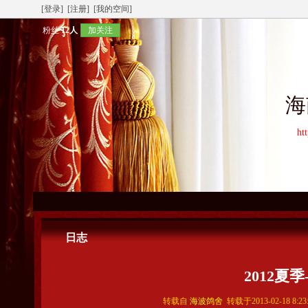
[登录]
[注册]
[我的空间]
粉丝
12人
加关注
海
ht
日志
2012夏
转载自
海波鸽舍
转载于2013-02-18 8: