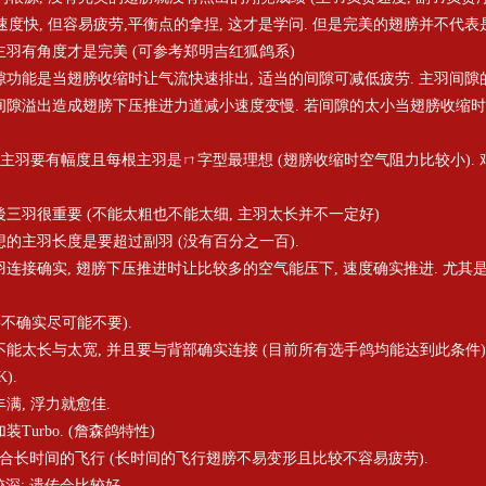
速度快, 但容易疲劳,平衡点的拿捏, 这才是学问. 但是完美的翅膀并不代表是
: 主羽有角度才是完美 (可参考郑明吉红狐鸽系)
羽间隙功能是当翅膀收缩时让气流快速排出, 适当的间隙可减低疲劳. 主羽间隙
隙溢出造成翅膀下压推进力道减小速度变慢. 若间隙的太小当翅膀收缩时
开时, 主羽要有幅度且每根主羽是ㄇ字型最理想 (翅膀收缩时空气阻力比较小).
且後三羽很重要 (不能太粗也不能太细, 主羽太长并不一定好)
理想的主羽长度是要超过副羽 (没有百分之一百).
主副羽连接确实, 翅膀下压推进时让比较多的空气能压下, 速度确实推进. 尤其
不确实尽可能不要).
副羽不能太长与太宽, 并且要与背部确实连接 (目前所有选手鸽均能达到此条件
).
丰满, 浮力就愈佳.
装Turbo. (詹森鸽特性)
度好适合长时间的飞行 (长时间的飞行翅膀不易变形且比较不容易疲劳).
较深: 遗传会比较好.