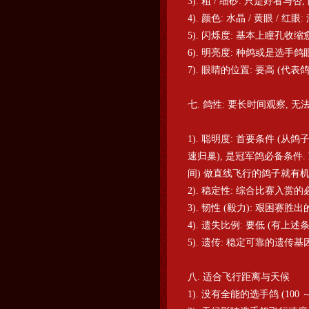
3). 粗 / 细砂: 只是好看与
4). 颜色: 水晶 / 黄眼 / 红眼
5). 闪烁度: 基本上瞳孔收
6). 明亮度: 种鸽或是选手
7). 眼睛的位置: 要高 (代
七. 鸽性: 要长时间观察, 
1). 聪明度: 首要条件 
速归巢), 是冠军鸽必备条件
间) 做直线飞行的鸽子就有机
2). 稳定性: 综合比赛入赏的
3). 韧性 (毅力): 艰困赛
4). 遗失比例: 要低 (有上述
5). 遗传: 稳定可靠的遗
八. 适合飞行距离与天候
1). 没有全能的选手鸽 (1