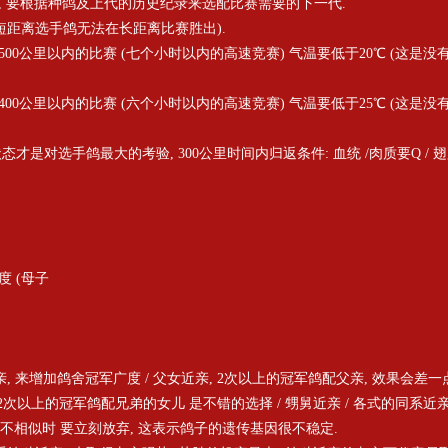
度, 要根据种鸽及上代的历史纪录来选配比赛需要的下一代.
 (短距离选手鸽无法在长距离比赛胜出).
飞500公里以内的比赛 (七个小时以内的高速竞赛) 气温要低于20℃ (这
飞400公里以内的比赛 (六个小时以内的高速竞赛) 气温要低于25℃ (这
风的状态才是对选手鸽最大的考验, 300公里时间内归返条件: 血统 /肉质要Q /
度 (母子
, 来增加鸽舍冠军广度 / 父女近亲, 2次以上的冠军鸽配父亲, 效果会差一点
亲, 2次以上的冠军鸽配兄弟的女儿 是不错的选择 / 甥舅近亲 / 各式的同系近亲
不相似时 要立刻放弃, 这表示鸽子的遗传基因很不稳定.