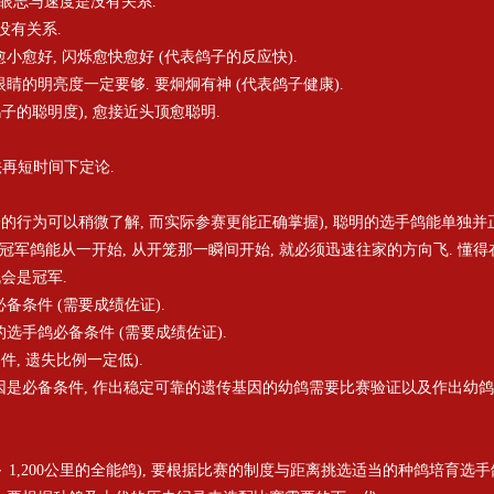
否, 眼志与速度是没有关系.
: 没有关系.
缩愈小愈好, 闪烁愈快愈好 (代表鸽子的反应快).
鸽眼睛的明亮度一定要够. 要炯炯有神 (代表鸽子健康).
表鸽子的聪明度), 愈接近头顶愈聪明.
无法再短时间下定论.
(从鸽子的行为可以稍微了解, 而实际参赛更能正确掌握), 聪明的选手鸽能单独
. 冠军鸽能从一开始, 从开笼那一瞬间开始, 就必须迅速往家的方向飞. 懂
会是冠军.
必备条件 (需要成绩佐证).
胜出的选手鸽必备条件 (需要成绩佐证).
条件, 遗失比例一定低).
传基因是必备条件, 作出稳定可靠的遗传基因的幼鸽需要比赛验证以及作出幼
00 ～ 1,200公里的全能鸽), 要根据比赛的制度与距离挑选适当的种鸽培育选手