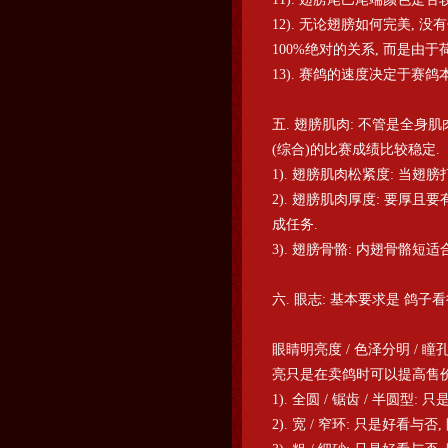
12). 无论翅膀如何完美, 没
100%绝对的关系, 而是由
13). 赛鸽的速度决定于赛鸽
五. 翅膀肌肉: 不管是全身
(综合)的比赛成绩比较稳定.
1). 翅膀肌肉松紧度: 当
2). 翅膀肌肉厚度: 要厚且
成任务.
3). 翅膀骨骼: 内翅骨骼短
六. 眼志: 基本要求是 鸽子看
眼睛明亮度 / 色泽分明 / 
亮只是在卖鸽时可以提高售价
1). 全圆 / 锯齿 / 半圆型
2). 宽 / 窄环: 只是好看与