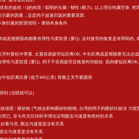
有优良的血统 / Q的肉质 / 聪明的头脑 / 韧性 (毅力), 以上理论纯属空谈
于荷尔蒙的因素，这是鸽子超速归返的重要原因.
本身归巢的慾望强弱 + 赛鸽本身条件.
肌肉或是翅膀肌肉都要有弹性与柔软度 (要Q), 这对疲劳的恢复是有帮助的
翅膀打开时要松中带紧, 太紧容易疲劳短距离OK, 中长距离或是艰困赛无法达成
要有弹性与柔软度 (要Q), 鸽子不容易疲劳且恢复时间较短. 肌肉硬短距离O
适合中短距离比赛 (低于400公里) 骨骼之关节要圆滑.
得到 (没瞎就可以)
瞳孔收缩度 / 眼砂粗 (气候会影响眼砂的粗细, 台湾的鸽子的眼砂比较淡 大
而已, 至今尚无任何科学理论证明眼志与速度有绝对的关系.
: 只是好看与否, 眼志与速度是没有关系.
否, 眼志与速度是没有关系.