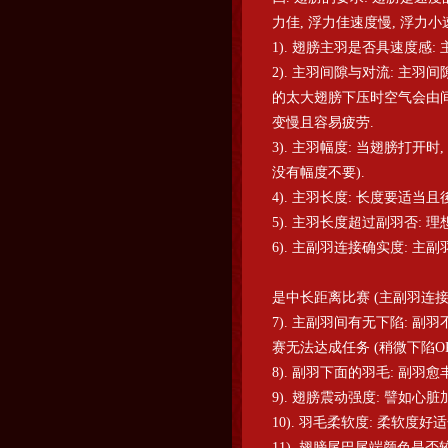
力佳, 浮力佳速度慢, 浮力小
1). 翅膀主羽是否具速度感
2). 主羽间隙与对流: 主
的太大翅膀下压时空气会由间
变慢且容易疲劳.
3). 主羽幅度: 当翅膀打
没有幅度不要).
4). 主羽长度: 长度要适当
5). 主羽长度超过副羽否: 
6). 主副羽连接确实度: 
是中长距离比赛 (主副羽连接
7). 主副羽间有无下陷: 
赛无法达成任务 (稍微下陷OK
8). 副羽下面的羽毛: 副羽愈
9). 翅膀震动强度: 譬如心脏加
10). 羽毛柔软度: 柔软
11). 翅膀尾巴尾端颜色是否