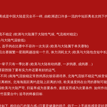
美或是中国大陆是完全不一样, 由欧洲进口许多一流的中短距离名次鸽下
气流不稳定 (欧洲与大陆属于大陆性气候, 气流相对稳定)
欧美与大陆气温较低).
鸽, 选手鸽在比赛中不容许一次失误 (欧美与大陆属于单关赛制)
, 且出赛频繁一星期两趟连续一个月, 体力消耗太大 (欧美与大陆包含短中
鸽一辈子只有一季比赛 (欧美与大陆有幼鸽赛, 一岁鸽赛, 成鸽赛…)
手鸽要获胜除了要有实力外还要有好的运气.
的不同 (南海气流较稳定常胜鸽系比较容易培养, 北海气流较不稳定气候变
距离稍长, 北海海面距离约是陆上距离的3倍, 欧美速度鸽在台湾的赛制可
欧美与大陆严苛, 归返率成为首要条件, 速度反而成为次要条件. 如何
竹苗栗台中) 追寻的终极目标.
下: 相信自己的第六感 (只要是健康的鸽子, 鸽子一上手就有感觉是好是坏