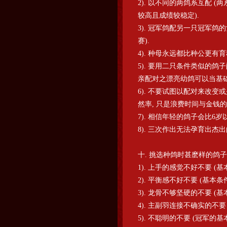
2). 以不同的两鸽系互配 
较高且成绩较稳定).
3). 冠军鸽配另一只冠军鸽
赛).
4). 种母永远都比种公更有育
5). 要用二只条件类似的鸽
亲配对之漂亮幼鸽可以当基础
6). 不要试图以配对来改
然率, 只是浪费时间与金钱的
7). 相信年轻的鸽子会比6
8). 三次作出无法孕育出杰
十. 挑选种鸽时甚麽样的鸽子
1). 上手的感觉不好不要 (基
2). 平衡感不好不要 (基本条
3). 龙骨不够坚硬的不要 (基
4). 主副羽连接不确实的不要
5). 不聪明的不要 (冠军的基