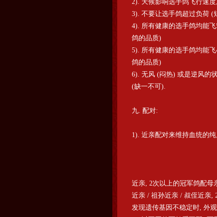
2). 天候影响选手鸽飞行速
3). 不要让选手鸽超过负荷
4). 所有健康的选手鸽均能
鸽的品质)
5). 所有健康的选手鸽均能
鸽的品质)
6). 无风 (闷热) 或是逆
(缺一不可).
九. 配对:
1). 近亲配对来维持血统的纯
近亲, 2次以上的冠军鸽配母亲
近亲 / 祖孙近亲 / 叔侄近
发现遗传基因不稳定时, 外观