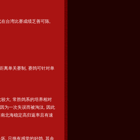
代在台湾比赛成绩乏善可陈,
长距离单关赛制, 赛鸽可针对单
化较大, 常胜鸽系的培养相对
能因为一次失误而被淘汰, 因此
作出南北海稳定高归返率且有速
, 只挑有感觉的好鸽, 其余