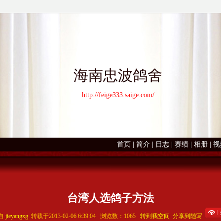
海南忠波鸽舍
http://feige333.saige.com/
首页
|
简介
|
日志
|
赛绩
|
相册
|
视
台湾人选鸽子方法
自
jieyangxg
转载于2013-02-06 6:39:04 浏览数：1065
转到我空间
分享到随写