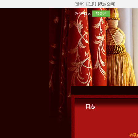
[登录]
[注册]
[我的空间]
粉丝
12人
加关注
日志
转载