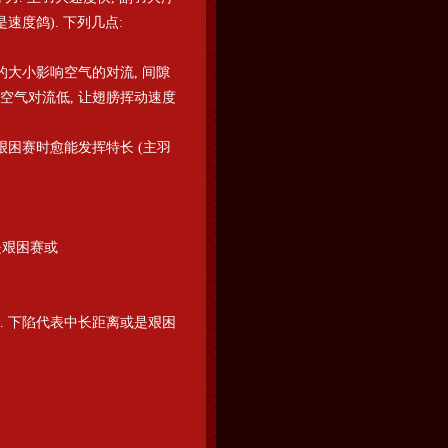
速度鸽). 下列几点:
的大小影响空气的对流, 间隙
空气对流低, 让翅膀挥动速度
 艰困赛时愈能发挥特长 (主羽
是艰困赛或
). 下陷代表中长距离或是艰困