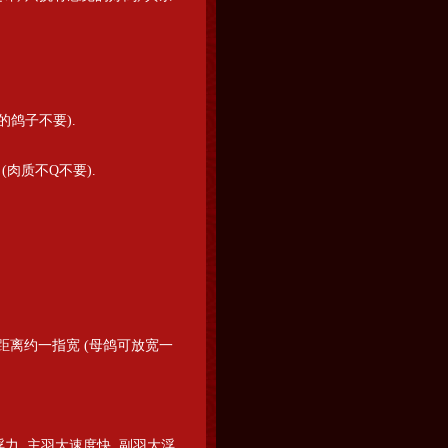
的鸽子不要).
(肉质不Q不要).
, 距离约一指宽 (母鸽可放宽一
力. 主羽大速度快, 副羽大浮