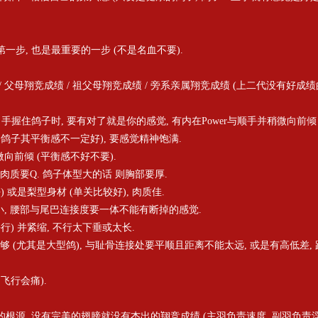
第一步, 也是最重要的一步 (不是名血不要).
 / 父母翔竞成绩 / 祖父母翔竞成绩 / 旁系亲属翔竞成绩 (上二代没有好成绩
 当手握住鸽子时, 要有对了就是你的感觉, 有内在Power与顺手并稍微向前倾 
上相的鸽子其平衡感不一定好), 要感觉精神饱满.
微向前倾 (平衡感不好不要).
子小肉质要Q. 鸽子体型大的话 则胸部要厚.
好) 或是梨型身材 (单关比较好), 肉质佳.
例缩小, 腰部与尾巴连接度要一体不能有断掉的感觉.
要平行) 并紧缩, 不行太下垂或太长.
前差要够 (尤其是大型鸽), 与耻骨连接处要平顺且距离不能太远, 或是有高低差
间飞行会痛).
度的根源, 没有完美的翅膀就没有杰出的翔竞成绩 (主羽负责速度, 副羽负责浮