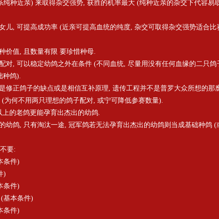
(两系纯种近亲) 来取得杂交强势, 获胜的机率最大 (纯种近亲的杂交下代容易
的女儿, 可提高成功率 (近亲可提高血统的纯度, 杂交可取得杂交强势适合比赛
种价值, 且数量有限 要珍惜种母.
子配对, 可以稳定幼鸽之外在条件 (不同血统, 尽量用没有任何血缘的二只鸽
种鸽).
变或是修正鸽子的缺点或是相信互补原理, 遗传工程并不是普罗大众所想的那
 (为何不用两只理想的鸽子配对, 或宁可降低参赛数量).
岁以上的老鸽更能孕育出杰出的幼鸽.
出的幼鸽, 只有淘汰一途, 冠军鸽若无法孕育出杰出的幼鸽则当成基础种鸽 (
不要:
本条件)
件)
本条件)
 (基本条件)
本条件)