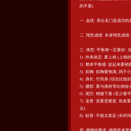
的不要).
一. 血统: 系出名门是成功的
二. 翔竞成绩: 本身翔竞成绩
三. 体型: 平衡感一定要好.
1). 外表体态: 要上相 (
2). 整体平衡感: 捉起来要稍
3). 前胸: 前胸要饱满, 鸽
4). 身长: 竹筒身 (综合比较
5). 腰部: 要与身材等比
6). 尾巴: 稍微下垂 (至少
7). 龙骨: 首要坚硬度, 
点).
8). 耻骨: 不能太靠近 (长时
四. 翅膀的要求: 翅膀是速