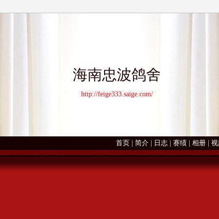
海南忠波鸽舍
http://feige333.saige.com/
首页
|
简介
|
日志
|
赛绩
|
相册
|
视