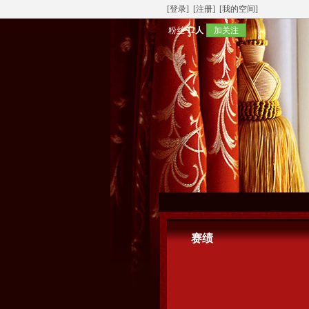
[登录]
[注册]
[我的空间]
粉丝
12人
加关注
赛绩