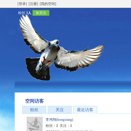
[登录]
[注册]
[我的空间]
粉丝
3人
加关注
空间访客
粉丝
关注
最近访客
李鸿翔(hongxiang)
粉丝：
2
关注：
1