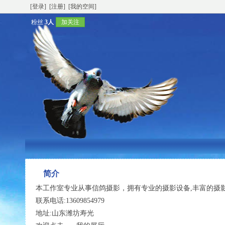
[登录]
[注册]
[我的空间]
粉丝
3人
加关注
简介
本工作室专业从事信鸽摄影，拥有专业的摄影设备,丰富的摄
联系电话:13609854979
地址:山东潍坊寿光