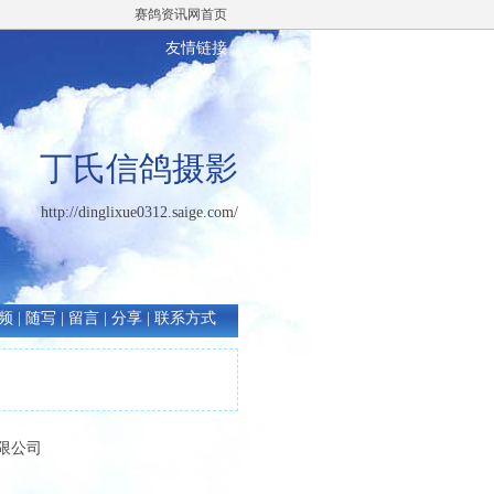
赛鸽资讯网首页
友情链接
丁氏信鸽摄影
http://dinglixue0312.saige.com/
频
|
随写
|
留言
|
分享
|
联系方式
有限公司