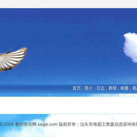
首页
|
简介
|
日志
|
赛绩
|
相册
|
视
05-2026
赛鸽资讯网
saige.com 版权所有：汕头市海霸王詹森信息咨询