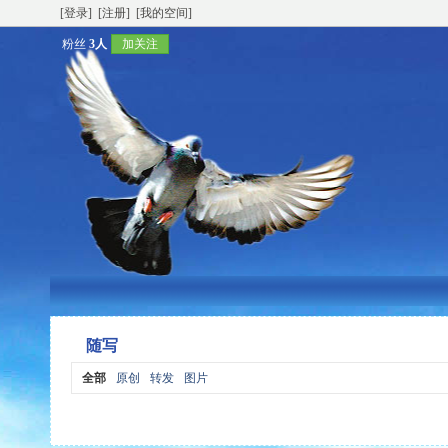
[登录]
[注册]
[我的空间]
粉丝
3人
加关注
随写
全部
原创
转发
图片