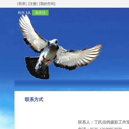
[登录]
[注册]
[我的空间]
粉丝
3人
加关注
联系方式
联系人：
丁氏信鸽摄影工作