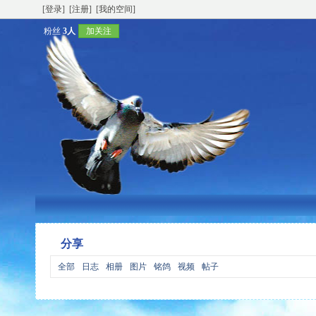
[登录]
[注册]
[我的空间]
粉丝
3人
加关注
分享
全部
日志
相册
图片
铭鸽
视频
帖子