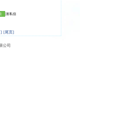
|
注
发私信
]
[尾页]
有限公司