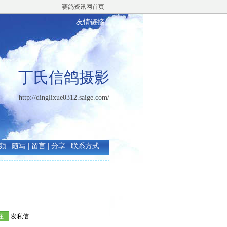
赛鸽资讯网首页
友情链接
丁氏信鸽摄影
http://dinglixue0312.saige.com/
频
|
随写
|
留言
|
分享
|
联系方式
|
注
发私信