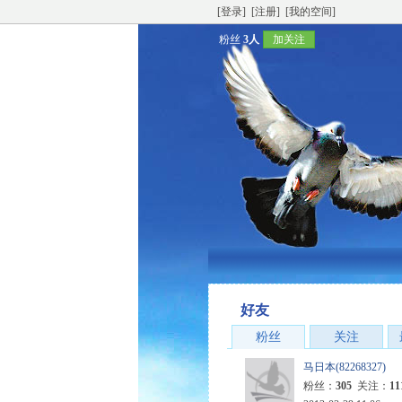
[登录]
[注册]
[我的空间]
粉丝
3人
加关注
好友
粉丝
关注
马日本(82268327)
粉丝：
305
关注：
11