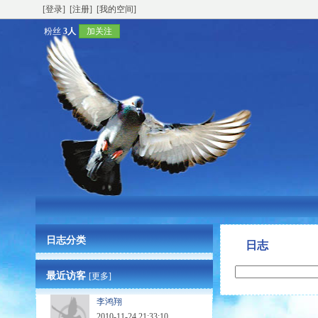
[登录]
[注册]
[我的空间]
粉丝
3人
加关注
日志分类
日志
最近访客
[更多]
李鸿翔
2010-11-24 21:33:10