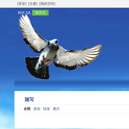
[登录]
[注册]
[我的空间]
粉丝
3人
加关注
随写
全部
原创
转发
图片