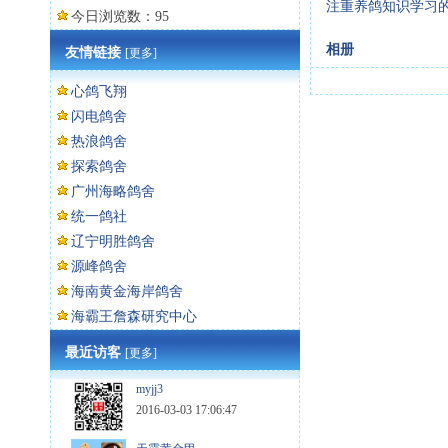
注重养鸽知识学习
今日浏览数：95
相册
友情链接
[更多]
心鸽飞翔
闪电鸽舍
热浪鸽舍
探索鸽舍
广州海略鸽舍
统一鸽社
辽宁明胜鸽舍
源峰鸽舍
海南黄金海岸鸽舍
海霸王詹森研究中心
最近访客
[更多]
myjj3
2016-03-03 17:06:47