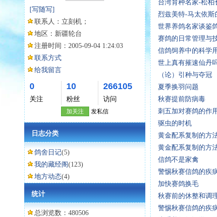
台湾育种名家-松柏
[写随写]
烈兹美特-马太依斯
联系人：
立刻机；
世界养鸽名家谈鉴
地区：
新疆轮台
赛鸽的日常管理与
注册时间：
2005-09-04 1:24:03
信鸽饲养中的科学
联系方式
世上真有摧速仙丹
给我留言
（论）引种与夺冠
0
10
266105
夏季换羽问题
关注
粉丝
访问
秋赛提前防病毒
刺五加对赛鸽的作
加关注
发私信
驱虫的时机
日志分类
黄金配系复制的方
黄金配系复制的方
鸽舍日记
(5)
信鸽不是家禽
我的藏经阁
(123)
警惕秋赛信鸽的疾
地方动态
(4)
加快赛鸽换毛
统计
秋赛前的休整和调
警惕秋赛信鸽的疾
总浏览数：480506