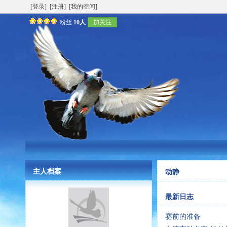
[登录]
[注册]
[我的空间]
粉丝
10人
加关注
主人档案
动静
最新日志
赛前的准备