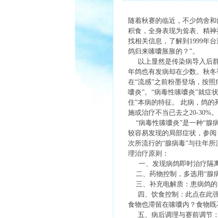
随着秋赛的临近，不少鸽舍和
积食，全身表现为耸表、精神
找相关信息，了解到1999年
鸽归来嗉囔胀胀的？”。
以上显然是传染病导入后群
年鸽也有发病却在少数。秋冬
在“流感”之前粉墨登场，按
囔炎”。“病毒性嗉囔炎”就症
住”本病的特征。 此病，鸽
施或治疗不当已去之20-30
“病毒性嗉囔炎”是一种“腺
较容易发现的局部症状，参阅《
次所流行的“腺病毒”与往年
理治疗原则：
一、发现病鸽即时治疗隔离
二、药物控制，多选用“腺病
三、补充电解质：患病鸽的
四、饮食控制：此点在此强调
食物也滞留在嗉囔内？食物既
五、病后调理与赛前调节：