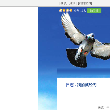
[登录]
[注册]
[我的空间]
粉丝
10人
加关注
日志 -
我的藏经阁
来源：中华