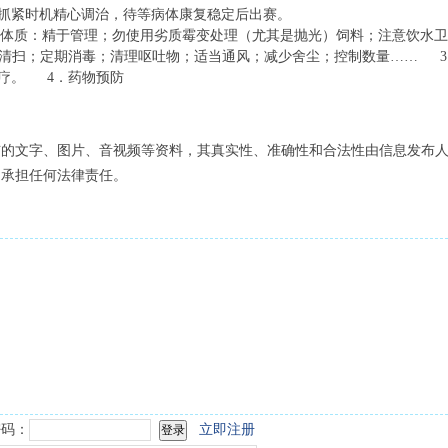
以抓紧时机精心调治，待等病体康复稳定后出赛。
体质：精于管理；勿使用劣质霉变处理（尤其是抛光）饲料；注意饮水卫
清扫；定期消毒；清理呕吐物；适当通风；减少舍尘；控制数量…… 3
疗。 4．药物预防
布的文字、图片、音视频等资料，其真实性、准确性和合法性由信息发布
不承担任何法律责任。
码：
立即注册