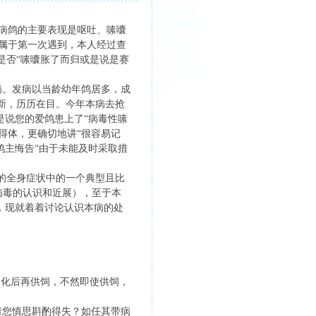
病鸽的主要表现是呕吐、嗉囔
属于第一次遇到，本人经过查
是否“嗉囔胀了而归或是说是赛
。发病以当龄幼年鸽居多，成
新，历历在目。今年本病去抢
是说您的爱鸽患上了“病毒性嗉
常得体，更确切地讲“很容易记
鸽主悔告“由于未能及时采取措
的全身症状中的一个典型且比
腺病毒的认识和近展），至于本
，现就着着讨论认识本病的处
消化后再供饲，不然即使供饲，
”。
您慎思斟酌得失？如任其带病