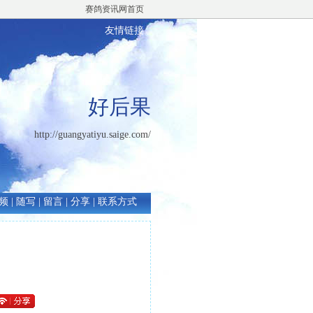
赛鸽资讯网首页
友情链接
好后果
http://guangyatiyu.saige.com/
频
|
随写
|
留言
|
分享
|
联系方式