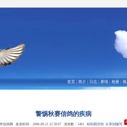
首页
|
简介
|
日志
|
赛绩
|
相册
|
视
警惕秋赛信鸽的疾病
信鸽网 发表时间：2006-09-21 22:58:07 浏览数：1401
转到我空间
分享到随写