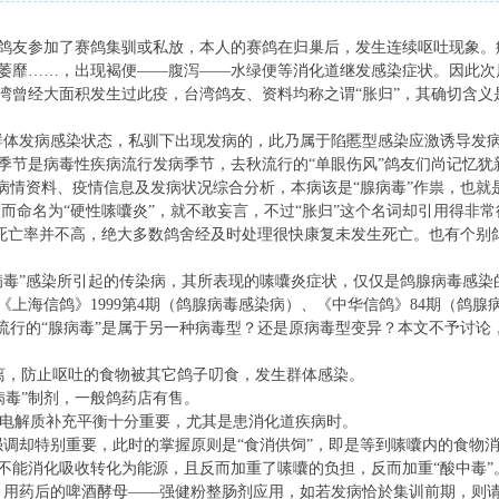
鸽友参加了赛鸽集驯或私放，本人的赛鸽在归巢后，发生连续呕吐现象。
萎靡……，出现褐便——腹泻——水绿便等消化道继发感染症状。因此次
台湾曾经大面积发生过此疫，台湾鸽友、资料均称之谓“胀归”，其确切含义
体发病感染状态，私驯下出现发病的，此乃属于陷慝型感染应激诱导发病
季节是病毒性疾病流行发病季节，去秋流行的“单眼伤风”鸽友们尚记忆犹
照病情资料、疫情信息及发病状况综合分析，本病该是“腺病毒”作祟，也就
状而命名为“硬性嗉囔炎”，就不敢妄言，不过“胀归”这个名词却引用得非
的死亡率并不高，绝大多数鸽舍经及时处理很快康复未发生死亡。也有个别
%。
病毒”感染所引起的传染病，其所表现的嗉囔炎症状，仅仅是鸽腺病毒感染
上海信鸽》1999第4期（鸽腺病毒感染病）、《中华信鸽》84期（鸽
所流行的“腺病毒”是属于另一种病毒型？还是原病毒型变异？本文不予讨论
，防止呕吐的食物被其它鸽子叨食，发生群体感染。
毒”制剂，一般鸽药店有售。
电解质补充平衡十分重要，尤其是患消化道疾病时。
却特别重要，此时的掌握原则是“食消供饲”，即是等到嗉囔内的食物
不能消化吸收转化为能源，且反而加重了嗉囔的负担，反而加重“酸中毒
用药后的啤酒酵母——强健粉整肠剂应用，如若发病恰於集训前期，则请