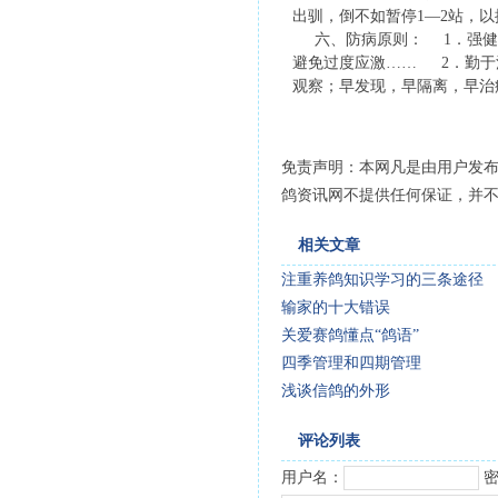
出驯，倒不如暂停1—2站，
六、防病原则： 1．强健
避免过度应激…… 2．勤于
观察；早发现，早隔离，早治
免责声明：本网凡是由用户发
鸽资讯网不提供任何保证，并
相关文章
注重养鸽知识学习的三条途径
输家的十大错误
关爱赛鸽懂点“鸽语”
四季管理和四期管理
浅谈信鸽的外形
评论列表
用户名：
密