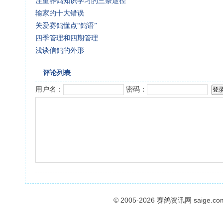
注重养鸽知识学习的三条途径
输家的十大错误
关爱赛鸽懂点“鸽语”
四季管理和四期管理
浅谈信鸽的外形
评论列表
用户名：
密码：
© 2005-2026
赛鸽资讯网
saige