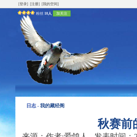
[登录]
[注册]
[我的空间]
粉丝
10人
加关注
日志 -
我的藏经阁
秋赛前
来源：作者:爱鸽人 发表时间：2006-