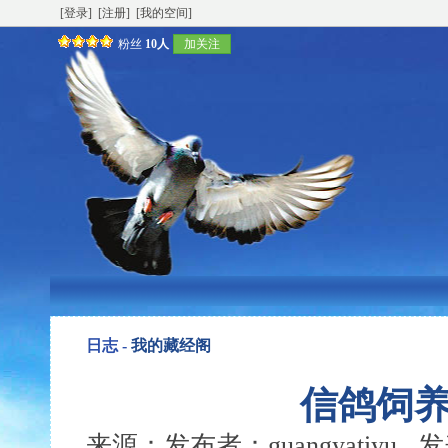
[登录]
[注册]
[我的空间]
粉丝
10人
加关注
日志 -
我的藏经阁
信鸽饲
来源：发布者：guangyatiyu 发表