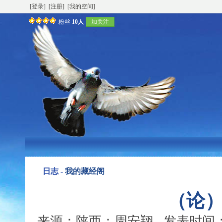
[登录]
[注册]
[我的空间]
粉丝
10人
加关注
日志 -
我的藏经阁
（论
来源：陕西：周安翔 发表时间：2007