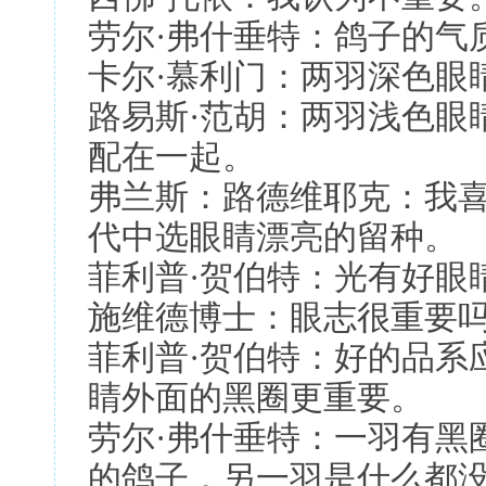
劳尔·弗什垂特：鸽子的气
卡尔·慕利门：两羽深色眼
路易斯·范胡：两羽浅色眼
配在一起。
弗兰斯：路德维耶克：我
代中选眼睛漂亮的留种。
菲利普·贺伯特：光有好眼
施维德博士：眼志很重要吗
菲利普·贺伯特：好的品系
睛外面的黑圈更重要。
劳尔·弗什垂特：一羽有黑
的鸽子，另一羽是什么都