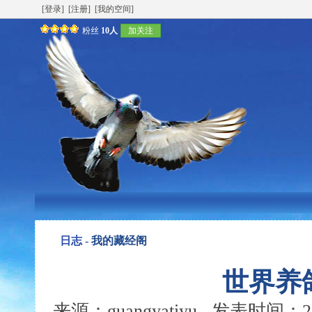
[登录]
[注册]
[我的空间]
粉丝
10人
加关注
日志 -
我的藏经阁
世界养
来源：guangyatiyu 发表时间：200