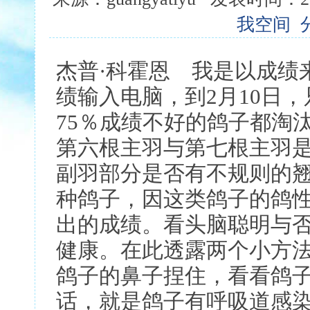
我空间
杰普·科霍恩 我是以成绩
绩输入电脑，到2月10日
75％成绩不好的鸽子都淘
第六根主羽与第七根主羽
副羽部分是否有不规则的
种鸽子，因这类鸽子的鸽
出的成绩。看头脑聪明与
健康。在此透露两个小方
鸽子的鼻子捏住，看看鸽
话，就是鸽子有呼吸道感