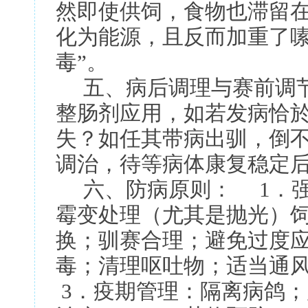
然即使供饲，食物也滞留
化为能源，且反而加重了嗉
毒”。
五、病后调理与赛前调节
整肠剂应用，如若发病恰
失？如任其带病出驯，倒不
调治，待等病体康复稳定
六、防病原则： 1．强
霉变处理（尤其是抛光）
换；驯赛合理；避免过度
毒；清理呕吐物；适当通
3．疫期管理：隔离病鸽