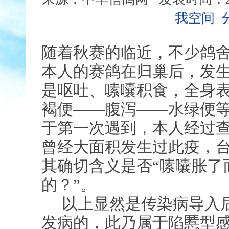
我空间
随着秋赛的临近，不少鸽
本人的赛鸽在归巢后，发
是呕吐、嗉囔积食，全身
褐便——腹泻——水绿便
于第一次遇到，本人经过查
曾经大面积发生过此疫，台
其确切含义是否“嗉囔胀了
的？”。
以上显然是传染病导入后
发病的，此乃属于陷慝型