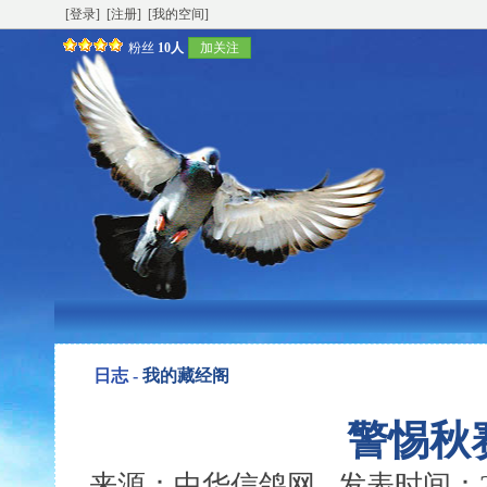
[登录]
[注册]
[我的空间]
粉丝
10人
加关注
日志 -
我的藏经阁
警惕秋
来源：中华信鸽网 发表时间：2006-